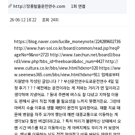
http://장롱탈출운전연수.com
1회 연결
26-06-12 18:22
조회
24회
https://blog.naver.com/lucille_moneynote/224289602736
http://www.han-sol.co.kr/board/common/read.jsp?reqP
ageNo=9&no=2723 http://www.taechun.net/board3/boa
rd3/view.php?bbs_id=freeboard&doc_num=4427 http://
www.cultura.co.kr/bbs/view.html?idxno=320 https://ww
w.seenews365.com/bbs/view.html?idxno=911 업체로부터
지원받아 작성된 글입니다 ? ? 부산운전연수도로운전연수 4일 일
정 후기 ? ? ? 예전에는 운전이라는 게 저와는 거리가 먼 일이라고
생각하며 지냈어요. ? 동네 주변에 버스도 잘 다녔고 지하철 이용
도 편해서 굳이 직접 차를 몰 필요성을 느끼지 못했거든요. 그런데
아버지 수술 이후로 생활 패턴이 완전히 달라졌어요. 재활 치료 때
문에 병원을 자주 오가야 했는데 매번 대중교통으로 이동하는 게
생각보다 훨씬 버겁더라고요. ? 특히 허리가 불편하신 상태에서 오
랜 시간 버스를 타고 이동하시는 게 아버지께도 무리가 커 보였어
요. 택시를 이용하는 날도 점점 많아졌고 비용 부담도 만만치 않았