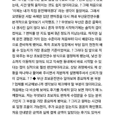
는데, 시간 맞춰 움직이는 것도 쉽지 않더라고요. ? 그때 처음으로
‘이제는 내가 직접 운전해야겠다’ 라는 생각이 들었어요. 그래서
오랫동안 서랍 속에만 있던 면허증을 다시 꺼내 부산운전연수를
본격적으로 알아보기 시작했죠. ? ? 무엇보다 부산은 좁은 골목이
나 경사진 길이 많다 보니 혼자 무작정 시작하기에는 솔직히 겁이
컸어요. ? 면허를 딴 지도 벌써 8년 정도가 지났는데요. 하지만 실
제 운전 경험은 거의 없는 수준이라 처음부터 다시 배운다는 마음
으로 준비하게 됐어요. 특히 초보자 입장에서 부담 없이 천천히 배
울 수 있는지가 가장 중요한 기준이었어요. ? 그러다 집 앞으로 직
접 와주는 부산 초보운전연수 방식으로 결정하게 됐는데, 낯선 장
소까지 이동하지 않아도 되고 익숙한 동네에서 바로 시작할 수 있
다는 점이 심적으로 훨씬 편안하더라고요. 상담 과정에서도 제 상
황을 하나하나 물어봐 주시면서 차분하게 설명해주셔서 신뢰가 많
이 갔어요. ? ? ◆ 부산 초보운전연수 알아보며 중요하게 본 부분
? 업체를 비교해보니까 생각보다 체크해야 할 부분이 많더라고요.
처음에는 다 비슷해 보여도 후기를 자세히 읽다 보면 차이가 꽤 느
껴졌어요. 저는 무엇보다 초보자도 편하게 수업받을 수 있는 분위
기인지 그 부분을 가장 중요하게 봤어요. ? 그리고 원하는 시간대
로 일정 조율이 가능한지, 추가 요금은 없는지도 꼼꼼히 확인했죠.
처음 안내받은 금액과 실제 결제 금액이 달랐다는 후기도 있어서