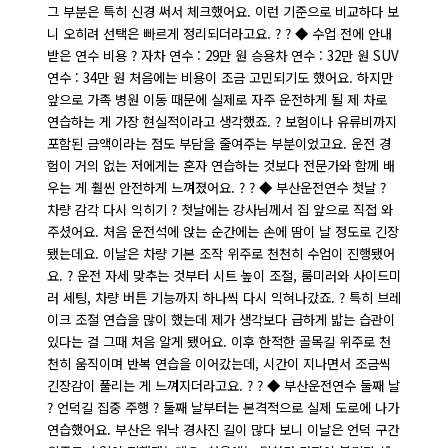
그 부분은 특히 신경 써서 체크했어요. 이런 기준으로 비교하다 보
니 오히려 선택은 빠르게 정리되더라고요. ? ? ◆ 수업 전에 안내
받은 연수 비용 ? 자차 연수 : 29만 원 승용차 연수 : 32만 원 SUV
연수 : 34만 원 처음에는 비용이 조금 고민되기도 했어요. 하지만
앞으로 가족 병원 이동 때문에 실제로 자주 운전하게 될 제 차로
연습하는 게 가장 현실적이라고 생각했죠. ? 보험이나 유류비까지
포함된 금액이라는 점도 부담을 줄여주는 부분이었고요. 운전 경
험이 거의 없는 저에게는 혼자 연습하는 것보다 전문가와 함께 배
우는 게 훨씬 안전하게 느껴졌어요. ? ? ◆ 부산운전연수 첫날 ?
차량 감각 다시 익히기 ? 첫날에는 강사님께서 집 앞으로 직접 와
주셨어요. 처음 운전석에 앉는 순간에는 손에 땀이 날 정도로 긴장
됐는데요. 이날은 차량 기본 조작 위주로 천천히 수업이 진행됐어
요. ? 운전 자세 맞추는 것부터 시트 높이 조절, 룸미러와 사이드미
러 세팅, 차량 버튼 기능까지 하나씩 다시 익혀나갔죠. ? 특히 브레
이크 조절 연습을 많이 했는데 제가 생각보다 급하게 밟는 습관이
있다는 걸 그때 처음 알게 됐어요. 이후 한적한 골목길 위주로 천
천히 움직이며 반복 연습을 이어갔는데, 시간이 지나면서 조금씩
긴장감이 풀리는 게 느껴지더라고요. ? ? ◆ 부산운전연수 둘째 날
? 언덕길 집중 주행 ? 둘째 날부터는 본격적으로 실제 도로에 나가
연습했어요. 부산은 워낙 경사진 길이 많다 보니 이날은 언덕 구간