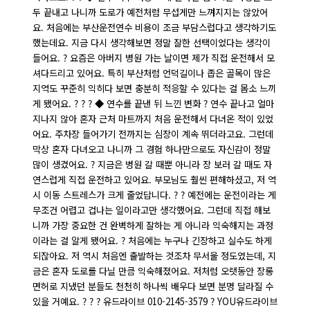
두 끝내고 나니까 도로가 예전처럼 무섭게만 느껴지지는 않았어
요. 처음에는 부산운전연수 비용이 조금 부담스럽다고 생각하기도
했는데요. 지금 다시 생각해보면 정말 잘한 선택이었다는 생각이
들어요. ? 요즘은 아버지 병원 가는 날이면 제가 직접 운전해서 모
셔다드리고 있어요. 특히 부산처럼 언덕길이나 좁은 골목이 많은
지역도 꾸준히 익히다 보면 충분히 적응할 수 있다는 걸 몸소 느끼
게 됐어요. ? ? ? ◆ 연수를 끝낸 뒤 느낀 변화 ? 연수 끝나고 얼마
지나지 않아 혼자 근처 마트까지 처음 운전해서 다녀온 적이 있었
어요. 주차장 들어가기 전까지는 심장이 계속 뛰더라고요. 그런데
막상 혼자 다녀오고 나니까 그 경험 하나만으로도 자신감이 정말
많이 생겼어요. ? 지금은 병원 갈 때뿐 아니라 장 보러 갈 때도 자
연스럽게 직접 운전하고 있어요. 부모님도 훨씬 편해하셨고, 저 역
시 이동 스트레스가 크게 줄었답니다. ? ? 예전에는 운전이라는 게
무조건 어렵고 겁나는 일이라고만 생각했어요. 그런데 직접 해보
니까 가장 중요한 건 완벽하게 잘하는 게 아니라 익숙해지는 과정
이라는 걸 알게 됐어요. ? 처음에는 누구나 긴장하고 실수도 하게
되잖아요. 저 역시 처음엔 출발하는 것조차 무서울 정도였는데, 지
금은 혼자 도로를 다닐 만큼 익숙해졌어요. 저처럼 오랫동안 장롱
면허로 지냈던 분들도 천천히 하나씩 배우다 보면 분명 달라질 수
있을 거예요. ? ? ? 유드라이브 010-2145-3579 ? YOU유드라이브