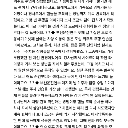
위주로 수업이 진행됐는데요. 처음에는 뒤차가 가까이 붙기만 해
도 괜히 더 긴장되더라고요. 브레이크에서 가속으로 넘어가는 타
이밍이나 경사로에서 핸들을 조작하는 방법까지 계속 반복해서 익
혔어요. ? 몇 번 주행을 이어가다 보니 조금씩 감이 잡히기 시작했
는데요. 머리로 이해하는 것과 직접 도로에서 경험하는 건 정말 다
르다는 걸 느꼈어요. ? ? ◆ 부산운전연수 셋째 날 ? 실전 도로 적
응하기 ? 셋째 날에는 차량 이동이 많은 도심 위주로 주행 연습을
이어갔어요. 교차로 통과, 차선 변경, 좁은 골목 진입처럼 실제로
자주 마주치는 상황들을 연속해서 경험해봤죠. ? 그중에서도 가장
부담됐던 건 차선 변경이었어요. 강사님께서 사이드미러 확인 타
이밍과 거리 보는 방법을 자세히 알려주셨는데, 그걸 익히고 나니
까 훨씬 안정적으로 움직일 수 있었어요. 실전 주행을 계속 반복하
다 보니 어느 순간부터는 생각보다 몸이 먼저 반응하는 느낌도 들
더라고요. ? ? ◆ 부산운전연수 마지막 날 ? 주차 집중 수업 ? 마지
막 날에는 주차 연습을 가장 많이 진행했어요. 특히 평행주차는 언
제 핸들을 돌려야 하는지조차 처음에는 감이 전혀 안 잡혔는데요.
강사님께서 차량 간격 확인하는 방법이랑 핸들 조작 순서를 하나
하나 자세히 설명해주셨어요. ? 처음에는 여러 번 다시 시도했지만
계속 반복하다 보니 조금씩 손에 익기 시작했어요. 마지막쯤에는
한 번에 깔끔하게 성공한 순간도 있었는데, 그때 진짜 엄청 뿌듯하
더라고요. ? ? ◆ 연수 이후 가장 크게 달라진 점 ? 4일 과정을 모