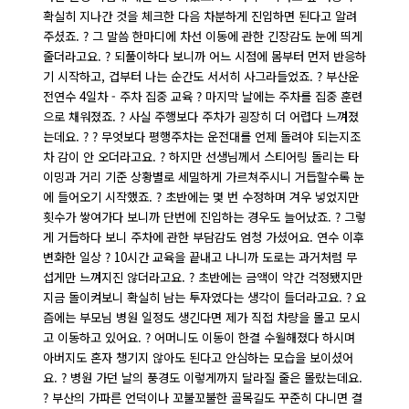
확실히 지나간 것을 체크한 다음 차분하게 진입하면 된다고 알려
주셨죠. ? 그 말씀 한마디에 차선 이동에 관한 긴장감도 눈에 띄게
줄더라고요. ? 되풀이하다 보니까 어느 시점에 몸부터 먼저 반응하
기 시작하고, 겁부터 나는 순간도 서서히 사그라들었죠. ? 부산운
전연수 4일차 - 주차 집중 교육 ? 마지막 날에는 주차를 집중 훈련
으로 채워졌죠. ? 사실 주행보다 주차가 굉장히 더 어렵다 느껴졌
는데요. ? ? 무엇보다 평행주차는 운전대를 언제 돌려야 되는지조
차 감이 안 오더라고요. ? 하지만 선생님께서 스티어링 돌리는 타
이밍과 거리 기준 상황별로 세밀하게 가르쳐주시니 거듭할수록 눈
에 들어오기 시작했죠. ? 초반에는 몇 번 수정하며 겨우 넣었지만
횟수가 쌓여가다 보니까 단번에 진입하는 경우도 늘어났죠. ? 그렇
게 거듭하다 보니 주차에 관한 부담감도 엄청 가셨어요. 연수 이후
변화한 일상 ? 10시간 교육을 끝내고 나니까 도로는 과거처럼 무
섭게만 느껴지진 않더라고요. ? 초반에는 금액이 약간 걱정됐지만
지금 돌이켜보니 확실히 남는 투자였다는 생각이 들더라고요. ? 요
즘에는 부모님 병원 일정도 생긴다면 제가 직접 차량을 몰고 모시
고 이동하고 있어요. ? 어머니도 이동이 한결 수월해졌다 하시며
아버지도 혼자 챙기지 않아도 된다고 안심하는 모습을 보이셨어
요. ? 병원 가던 날의 풍경도 이렇게까지 달라질 줄은 몰랐는데요.
? 부산의 가파른 언덕이나 꼬불꼬불한 골목길도 꾸준히 다니면 결