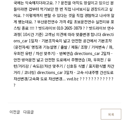
국에는 익숙해지더라고요. ? ? 운전을 아직도 망설이고 있으신 분
들이라면 겁부터 먹기보단 한 번 직접 나서보시길 권장드리고 싶
어요. ? 이렇게까지 변할 수 있다는 것을 직접 경험하고 나서야 알
게 됐는데요. ? 부산운전연수 가격 4일 초보운전연수 실전리뷰 포
스팅 종료 !!!! ? 벗드라이브 010-2605-3879 ? ? 벗드라이브 연수
과정( 10시간 기준) 고객님 의견에 따라 맞춤변경 합니다 directi
ons_car 1일차 - 기본조작숙지 넓고 안전한 공간에서 기본조작
(운전자세/ 명칭과 기능설명 / 출발 / 제동/ 조향 / 기어변속 / 좌,
우회전 유턴 / 차선 맞추기) - 반복연습 directions_car 2일차 -
안전·방어운전 넓고 안전한 도로에서 주행연습 (좌, 우회전 / 유
턴/거리감 / 속도감/차선 맞추기 / 신호등 식별 / 표지판식별 차간
거리 / 코너링) directions_car 3일차 - 고속·시내주행 간선도로
차선변경/고속화 도로 차선변경... vvd.bz ? ? ? ? ? ? ? ? ? ? ? ?
?
이전글
다음글
목록