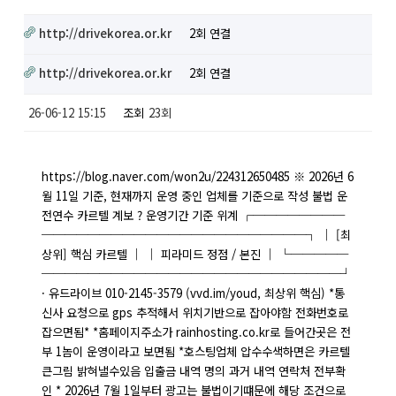
http://drivekorea.or.kr
2회 연결
http://drivekorea.or.kr
2회 연결
26-06-12 15:15
조회
23회
https://blog.naver.com/won2u/224312650485 ※ 2026년 6
월 11일 기준, 현재까지 운영 중인 업체를 기준으로 작성 불법 운
전연수 카르텔 계보 ? 운영기간 기준 위계 ┌────────
───────────────────────┐ │ [최
상위] 핵심 카르텔 │ │ 피라미드 정점 / 본진 │ └─────
──────────────────────────┘
· 유드라이브 010-2145-3579 (vvd.im/youd, 최상위 핵심) *통
신사 요청으로 gps 추적해서 위치기반으로 잡아야함 전화번호로
잡으면됨* *홈페이지주소가 rainhosting.co.kr로 들어간곳은 전
부 1놈이 운영이라고 보면됨 *호스팅업체 압수수색하면은 카르텔
큰그림 밝혀낼수있음 입출금 내역 명의 과거 내역 연락처 전부확
인 * 2026년 7월 1일부터 광고는 불법이기떄문에 해당 조건으로