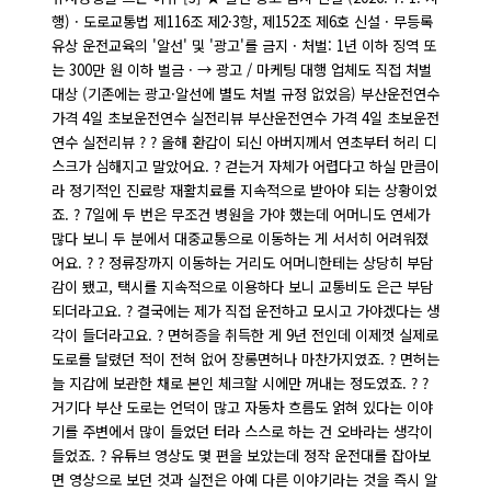
행) · 도로교통법 제116조 제2·3항, 제152조 제6호 신설 · 무등록
유상 운전교육의 '알선' 및 '광고'를 금지 · 처벌: 1년 이하 징역 또
는 300만 원 이하 벌금 · → 광고 / 마케팅 대행 업체도 직접 처벌
대상 (기존에는 광고·알선에 별도 처벌 규정 없었음) 부산운전연수
가격 4일 초보운전연수 실전리뷰 부산운전연수 가격 4일 초보운전
연수 실전리뷰 ? ? 올해 환갑이 되신 아버지께서 연초부터 허리 디
스크가 심해지고 말았어요. ? 걷는거 자체가 어렵다고 하실 만큼이
라 정기적인 진료랑 재활치료를 지속적으로 받아야 되는 상황이었
죠. ? 7일에 두 번은 무조건 병원을 가야 했는데 어머니도 연세가
많다 보니 두 분에서 대중교통으로 이동하는 게 서서히 어려워졌
어요. ? ? 정류장까지 이동하는 거리도 어머니한테는 상당히 부담
감이 됐고, 택시를 지속적으로 이용하다 보니 교통비도 은근 부담
되더라고요. ? 결국에는 제가 직접 운전하고 모시고 가야겠다는 생
각이 들더라고요. ? 면허증을 취득한 게 9년 전인데 이제껏 실제로
도로를 달렸던 적이 전혀 없어 장롱면허나 마찬가지였죠. ? 면허는
늘 지갑에 보관한 채로 본인 체크할 시에만 꺼내는 정도였죠. ? ?
거기다 부산 도로는 언덕이 많고 자동차 흐름도 얽혀 있다는 이야
기를 주변에서 많이 들었던 터라 스스로 하는 건 오바라는 생각이
들었죠. ? 유튜브 영상도 몇 편을 보았는데 정작 운전대를 잡아보
면 영상으로 보던 것과 실전은 아예 다른 이야기라는 것을 즉시 알