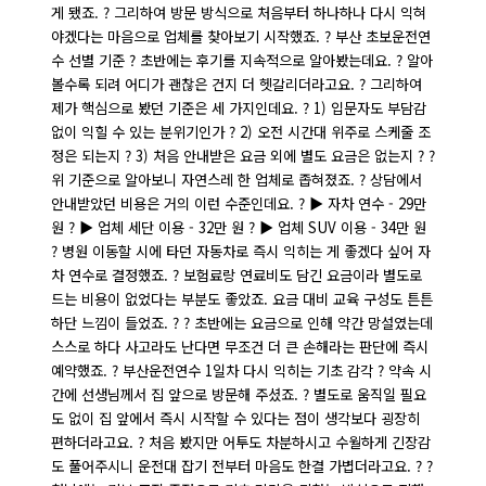
게 됐죠. ? 그리하여 방문 방식으로 처음부터 하나하나 다시 익혀
야겠다는 마음으로 업체를 찾아보기 시작했죠. ? 부산 초보운전연
수 선별 기준 ? 초반에는 후기를 지속적으로 알아봤는데요. ? 알아
볼수록 되려 어디가 괜찮은 건지 더 헷갈리더라고요. ? 그리하여
제가 핵심으로 봤던 기준은 세 가지인데요. ? 1) 입문자도 부담감
없이 익힐 수 있는 분위기인가 ? 2) 오전 시간대 위주로 스케줄 조
정은 되는지 ? 3) 처음 안내받은 요금 외에 별도 요금은 없는지 ? ?
위 기준으로 알아보니 자연스레 한 업체로 좁혀졌죠. ? 상담에서
안내받았던 비용은 거의 이런 수준인데요. ? ▶ 자차 연수 - 29만
원 ? ▶ 업체 세단 이용 - 32만 원 ? ▶ 업체 SUV 이용 - 34만 원
? 병원 이동할 시에 타던 자동차로 즉시 익히는 게 좋겠다 싶어 자
차 연수로 결정했죠. ? 보험료랑 연료비도 담긴 요금이라 별도로
드는 비용이 없었다는 부분도 좋았죠. 요금 대비 교육 구성도 튼튼
하단 느낌이 들었죠. ? ? 초반에는 요금으로 인해 약간 망설였는데
스스로 하다 사고라도 난다면 무조건 더 큰 손해라는 판단에 즉시
예약했죠. ? 부산운전연수 1일차 다시 익히는 기초 감각 ? 약속 시
간에 선생님께서 집 앞으로 방문해 주셨죠. ? 별도로 움직일 필요
도 없이 집 앞에서 즉시 시작할 수 있다는 점이 생각보다 굉장히
편하더라고요. ? 처음 봤지만 어투도 차분하시고 수월하게 긴장감
도 풀어주시니 운전대 잡기 전부터 마음도 한결 가볍더라고요. ? ?