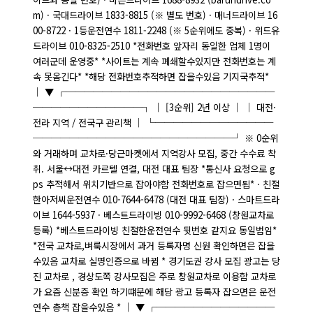
m) · 국대드라이브 1833-8815 (※ 별도 번호) · 매너드라이브 16
00-8722 · 1등운전연수 1811-2248 (※ 5순위에도 중복) · 위드유
드라이브 010-8325-2510 *전화번호 앞자리 동일한 업체 1명이
여러군데 운영중* *사이트는 계속 폐쇄할수있지만 전화번호는 계
속 못옴긴다* *해당 전화번호추적하면 잡을수있음 기지국추적*
│ ▼ ┌───────────────────────
────────────┐ │ [3순위] 2년 이상 │ │ 대전·
전라 지역 / 전국구 관리책 │ └─────────────
──────────────────────┘ ※ 0순위
와 거래하며 교차로·당근마켓에서 지역강사 모집, 중간 수수료 착
취. 서울↔대전 카르텔 연결, 대전 대표 팀장 *통신사 요청으로 g
ps 추적해서 위치기반으로 잡아야함 전화번호로 잡으면됨* · 친절
한아저씨운전연수 010-7644-6478 (대전 대표 팀장) · 스마트드라
이브 1644-5937 · 베스트드라이빙 010-9992-6468 (창원교차로
등록) *베스트드라이빙 친절한운전연수 뒷번호 같지요 동일범임*
*전국 교차로,벼룩시장에서 과거 등록자명 신원 확인하면은 잡을
수있음 교차로 실명인증으로 바뀜 * 경기도권 강사 모집 광고는 당
진 교차로 , 경상도쪽 강사모집은 주로 창원교차로 이용함 교차로
가 요즘 신분증 확인 하기떄문에 해당 광고 등록자 잡으면은 운전
연수 총책 잡을수있음 * │ ▼ ┌─────────────