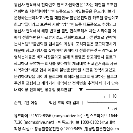
통신사 연락해서 전화번호 전부 차단하면은 1차는 해결됨 무조건
전화번호 차단해야함* *핸드폰으로 되어있는곳은 유드라이브가
운영하는곳이라고보면됨 대한민국 불법운전학원 카르텔 중심이고
최고악질이라고 보면됨 사회악임* *핸드폰 대포폰으로 추정되고
통신사 연락해서 해당 번호를 불법 협의로해서 차단 시켜야함 어
짜피 전화하면은 바로받지않고 전화번호보고 다른번호로 연락하
는시스템* *불법학원 업체들의 최상위 포식자들은 광고대행사기
때문에 광고대행사를 잡아야함 홈페이지 전화받는것 관리하고 운
영하는애들은 바지사장들이고 실제 카르텔은 광고대행사 블로그
광고하고 운영하는 회사를 찾아야함 계좌내역 + 코인거래소 자금
내역확인* 해당 업체 애들이 불법운전학원 시장을 장악하고있고
운영하고있음 네이버 블로그에 최적화 블로그로 광고하는 블로그
주인을 포섭하고 계좌거래 내역이랑 전화번호 추적해서 과거 단속
내역이랑 전체적인 공통점 찾으면됨* │ ▼ ┌────────
───────────────────────┐ │ [0
순위] 7년 이상 │ │ 핵심 조직 8개 업체 │ └───────
────────────────────────┘ · 캔
유드라이브 1522-8356 (canyoudrive.kr) · 맘스드라이브 1644-
7130 (momsdrive.net) · 틱톡드라이브 1800-0182 (광고대행
직영 의심) · 장롱탈출운전연수 1800-9495 (장롱탈출운전연수.co