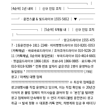
────────────────────────┐ │
[4순위] 1년 내외 │ │ 신규 진입 조직 │ └────────
───────────────────────────
──┘ · 운전스쿨 & 빛드라이브 1555-5652 │ ▼ ┌────
───────────────────────────
────────┐ │ [5순위] 6개월 내 │ │ 신규 진입 조직
│ └────────────────────────
───────────────┘ · 망고드라이브 1555-475
7 · 1등운전연수 1811-2248 · 띠띠빵빵드라이브 010-8201-0353
(카톡채널) · 바로바로드라이브 / 조아조아드라이브 010-9226-23
11 (카톡채널, 0순위와 동일번호) · 부곡드라이브 010-4614-6601
· 첫걸음드라이브 1866-1816 · 초보나라 1866-0805 · 로드매니저
010-9318-9289 * 전화 번호 앞자리 같은것은 1명이 운영하는것
동일범임 * ???????????????????????????????????????? [기타]
광고 / 마케팅 대행 업체
???????????????????????????????????????? ※ 최상위 업체들은
광고대행사를 직접 운영하고 있으며, 이는 직접 확인됨 ※ 20년간
이어져 온 불법 업체의 먹이사슬을 끊어야 함 ※ '본진'을 털려면
광고 업체부터 단속해야 함 ※ 언더 키워드(불법 운전연수) 광고
취급 → 탈세 정황 ※ 대포폰·카톡 연락, 차명계좌 입금 후 테더(U