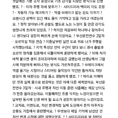
첫날에는 기본 조작 중점으로 기초 감각을 되찾는 방식으로 진행
됐죠. ? - 의자·주행 자세 맞추기 ? - 사이드미러·백미러 각도 조정
? - 자동차 기능 체크하기 ? - 엑셀·브레이크 밟는 감도 익히기 ?
오랜시간 공백이 있긴 해도 몸이 기억하고 있을 거라고 여겼는데
요. ? 정작 앉아보니까 손발도 별도로 노는 느낌이 들 만큼 감각도
엄청나게 흐려져 있었죠. ? ? 하지만 처음부터 하나하나 짚어주시
니 생각보다 굉장히 빠르게 손에 익었어요. ? 부산운전연수 2일차
- 오르막길 적응 연습 ? 이튿날부턴 실전 도로 위로 나가 주행을
시작했는데요. ? 지역 특성상 언덕 구간이 잦다 보니 경사 출발과
오르막 정차를 집중해서 되풀이하며 훈련하게 됐어요. ? 뒤에 차가
바짝 붙으면 괜히 조마조마하며 마음은 급했는데 선생님께서 그럴
시에 차분하게 빠져나가는 방식도 가르쳐주셨죠. ? 브레이크에서
엑셀 옮기는 시점이나 스티어링 움직임이 약간만 틀어져도 차량
반응이 확 바뀐다는 것을 몸소 경험하게 됐죠. ? ? 머리로 이해하
던 것과 실제 몸으로 반응하는 것은 아예 다른 세계였어요. 부산운
전연수 3일차 - 시내 주행과 차선 이동 훈련 사흘째는 체감 난이도
가 한층 올라갔는데요. 이틀째까진 흐름 익히는 느낌이었으면 이
날부턴 동시에 신경 써야 될 요소가 굉장히 많아지는 느낌이었죠.
? 교차로, 이면도로, 차선 변경처럼 실제 도심에서 흔히 마주치는
상황도 거듭해서 훈련했어요. ? 무엇보다 제일 기억에 남았던 건
차선 변경 시점에 대한 설명이였죠. ? ? 사이드미러로 옆 차량이