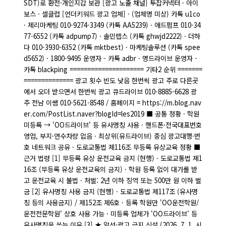
SDT)로 환전·개인지갑 보관 [광고 노출 채널] 투잡커넥터 · 아이
보스 · 셀클럽 [언더키워드 광고 업체] · (업체명 미상) 카톡 u1co
· 제리마케팅 010-9274-3349 (카톡 AA5239) · 애드펌프 010-34
77-6552 (카톡 adpump7) · 솔민랩스 (카톡 ghwjd2222) · 더하
다 010-3930-6352 (카톡 mktbest) · 마케팅솔루션 (카톡 spee
d5652) · 1800-9495 운영자 - 카톡 adbr · 명드라이브 운영자 -
카톡 blackping ===================== 기타2 순위 =======
============== 광고 횟수 빈도 낮음 한번씩 광고 주로 다른곳
에서 오더 받으면서 한번씩 광고 큐드라이브 010-8885-6628 광
주 전남 이쌤 010-5621-8548 / 홈페이지 = https://m.blog.nav
er.com/PostList.naver?blogId=les2019 ■ 공통 정황 · 학원
미등록 → 'OO드라이브' 등 유사명칭 사용 · 핸드폰·전국대표번호
영업, 부지·연수차량 없음 · 최상위(유드라이브) 중심 광고대행·번
호 네트워크 공유 · 도로교통법 제116조 무등록 유상교육 정황 ■
근거 법령 [1] 무등록 유상 운전교육 금지 (현행) · 도로교통법 제1
16조 (무등록 유상 운전교육의 금지) · 학원 등록 없이 대가를 받
고 운전교육 시 불법 · 처벌: 2년 이하 징역 또는 500만 원 이하 벌
금 [2] 유사명칭 사용 금지 (현행) · 도로교통법 제117조 (유사명
칭 등의 사용금지) / 제152조 제6호 · 등록 학원만 'OO운전학원/
운전전문학원' 상호 사용 가능 · 미등록 업체가 'OO드라이브' 등
유사명칭을 쓰는 이유 [3] ★ 알선·광고 금지 신설 (2026. 7. 1. 시