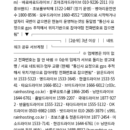
m) · 바로바로드라이브 / 조아조아드라이브 010-9226-2311 (다
중브랜드) · 초보를부탁해 1522-1487 (장기 운영) · 병아리운전연
수 1800-8596 · 모두드라이브 1660-4552 *1800으로 시작하거나
앞자리 국번이 같으면은 한놈이 운영하는것임 동일범 *통신사 요
청으로 gps 추적해서 위치기반으로 잡아야함 전화번호로 잡으면
됨* │ ▼ ┌─────────────────────
────────────┐ │ [2순위] 3년 이상 │ │ 네트
워크 공유 서브계정 │ └────────────────
─────────────────┘ ※ 업체명은 의미 없
고 전화번호는 잘 안 바뀜 ※ 0순위 업체가 서브로 돌리는 광고대
행 / 서로 네트워크·업무 교환 (한패) *통신사 요청으로 gps 추적
해서 위치기반으로 잡아야함 전화번호로 잡으면됨* · 맑은드라이
브 1533-5323 · 명드라이브 1533-3645 · 한결드라이브 1533-55
41 · 타요드라이브 1666-8512 · 브이드라이브 1666-6012 (z03c.
rainhosting.co.kr) · 블루오토스쿨 1866-2045 · 낭만드라이브
1644-6761 · 출발드라이브 1599-2207 · 국대드라이브 1877-927
2 · 반올림드라이브 1555-3212 · 타다드라이브 1555-5132 · OK
드라이브 0503-6982-1005 · 벗드라이브 010-2605-3879 ( s991.
rainhosting.co.kr ) · 초보스쿨 & 청춘드라이브 1877-2454 · 미
소드라이브 1533-7141 · 한강드라이브 1644-6761 (※ 낭만드라
이브와 동일 번호) · 바른드라이브 1688-8932 (barundrive.co